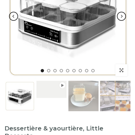
Lecture
Lecture
Dessertière & yaourtière, Little