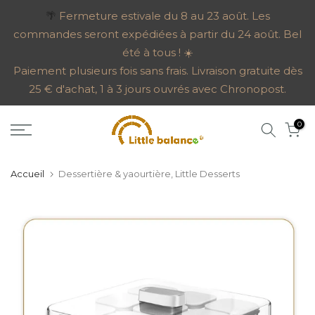
Aller
🌴
Fermeture estivale du 8 au 23 août. Les
commandes seront expédiées à partir du 24 août. Bel
au
été à tous ! ☀️
contenu
Paiement plusieurs fois sans frais. Livraison gratuite dès
25 € d'achat, 1 à 3 jours ouvrés avec Chronopost.
0
Accueil
Dessertière & yaourtière, Little Desserts