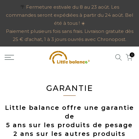
Aller
🌴
Fermeture estivale du 8 au 23 août. Les
commandes seront expédiées à partir du 24 août. Bel
au
été à tous ! ☀️
contenu
Paiement plusieurs fois sans frais. Livraison gratuite dès
25 € d'achat, 1 à 3 jours ouvrés avec Chronopost.
0
GARANTIE
Little balance offre une garantie
de
5 ans sur les produits de pesage
2 ans sur les autres produits