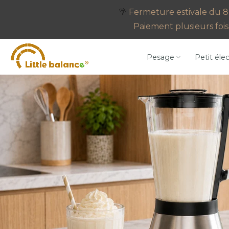
Aller
🌴
Fermeture estivale du 8 
au
Paiement plusieurs fois 
contenu
Pesage
Petit éle