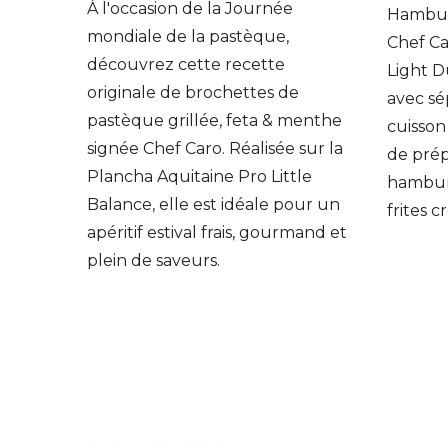
À l'occasion de la Journée
éparer
Hamburg
mondiale de la pastèque,
pour
Chef Ca
découvrez cette recette
Light D
originale de brochettes de
avec sé
pastèque grillée, feta & menthe
cuisson
signée Chef Caro. Réalisée sur la
de pré
Plancha Aquitaine Pro Little
hambur
Balance, elle est idéale pour un
frites c
apéritif estival frais, gourmand et
plein de saveurs.