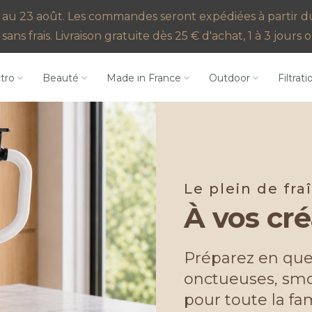
au 23 août. Les commandes seront expédiées à partir du 2
sans frais. Livraison gratuite dès 25 € d'achat, 1 à 3 jour
ctro
Beauté
Made in France
Outdoor
Filtrati
Le plein de fra
À vos cré
Préparez en que
onctueuses, smo
pour toute la fam