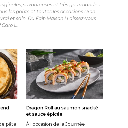
 originales, savoureuses et très gourmandes
tous les goûts et toutes les occasions ! Son
 vrai et sain. Du Fait-Maison ! Laissez-vous
Caro !...
lend
Dragon Roll au saumon snacké
et sauce épicée
de pâte
À l'occasion de la Journée