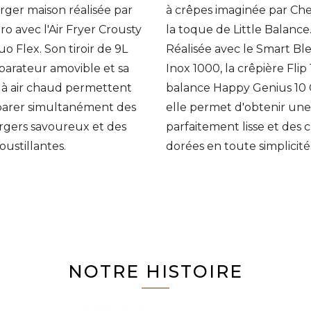
er maison réalisée par
à crêpes imaginée par Che
ro avec l'Air Fryer Crousty
la toque de Little Balance
uo Flex. Son tiroir de 9L
Réalisée avec le Smart Bl
parateur amovible et sa
Inox 1000, la crêpière Flip 1
 à air chaud permettent
balance Happy Genius 10 
parer simultanément des
elle permet d'obtenir une
gers savoureux et des
parfaitement lisse et des 
roustillantes.
dorées en toute simplicité
NOTRE HISTOIRE