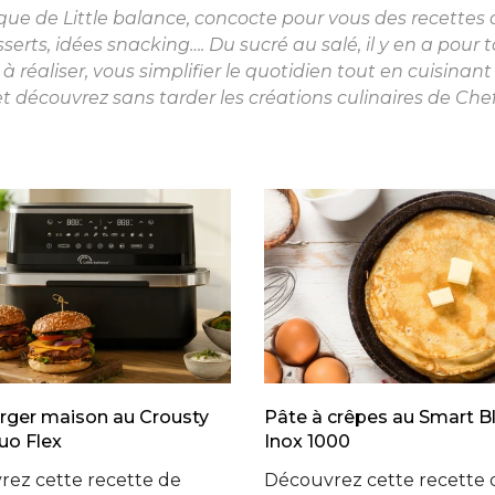
que de Little balance, concocte pour vous des recettes
sserts, idées snacking…. Du sucré au salé, il y en a pour 
 à réaliser, vous simplifier le quotidien tout en cuisinant
t découvrez sans tarder les créations culinaires de Chef 
ger maison au Crousty
Pâte à crêpes au Smart B
uo Flex
Inox 1000
ez cette recette de
Découvrez cette recette 