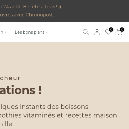
4 août. Bel été à tous ! ☀️
s ouvrés avec Chronopost.
0
0
on
Les bons plans
îcheur
ations !
lques instants des boissons
othies vitaminés et recettes maison
ille.