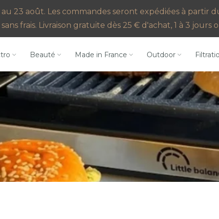
au 23 août. Les commandes seront expédiées à partir du 2
sans frais. Livraison gratuite dès 25 € d'achat, 1 à 3 jour
ctro
Beauté
Made in France
Outdoor
Filtrati