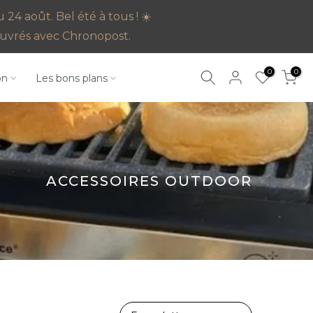
4 août. Bel été à tous ! ☀️
s ouvrés avec Chronopost.
0
0
on
Les bons plans
ACCESSOIRES OUTDOOR