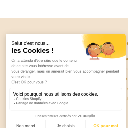
INFO
Conditio
Mentions
Little balance
Garantie
ZA Les Petites Ruelles
28130 SAINT PIAT
Plan du 
Pièces 
Contactez-nous