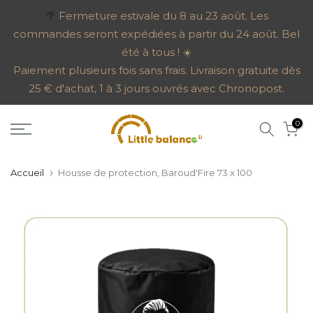
Aller
🌴
Fermeture estivale du 8 au 23 août. Les
commandes seront expédiées à partir du 24 août. Bel
au
été à tous ! ☀️
contenu
Paiement plusieurs fois sans frais. Livraison gratuite dès
25 € d'achat, 1 à 3 jours ouvrés avec Chronopost.
0
Accueil
Housse de protection, Baroud'Fire 73 x 100