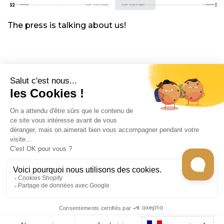
The press is talking about us!
CONTACT
INFORMATION
EN SAVOIR PLUS
GET CHEF CARO'S RECIPES
Tous les droits sont réservés © 2026
Gecko
store -