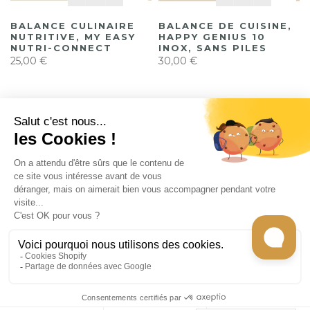
BALANCE CULINAIRE
BALANCE DE CUISINE,
NUTRITIVE, MY EASY
HAPPY GENIUS 10
NUTRI-CONNECT
INOX, SANS PILES
25,00 €
30,00 €
CONTACT
INFORMATION
EN SAVOIR PLUS
GET CHEF CARO'S RECIPES
Tous les droits sont réservés © 2026
Gecko
store -