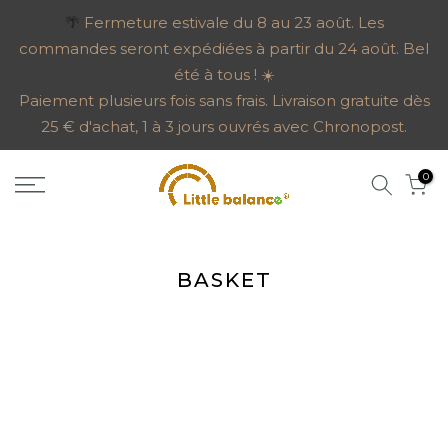
Go
🌴
Fermeture estivale du 8 au 23 août. Les
commandes seront expédiées à partir du 24 août. Bel
to
été à tous ! ☀️
content
Paiement plusieurs fois sans frais. Livraison gratuite dès
25 € d'achat, 1 à 3 jours ouvrés avec Chronopost.
0
BASKET