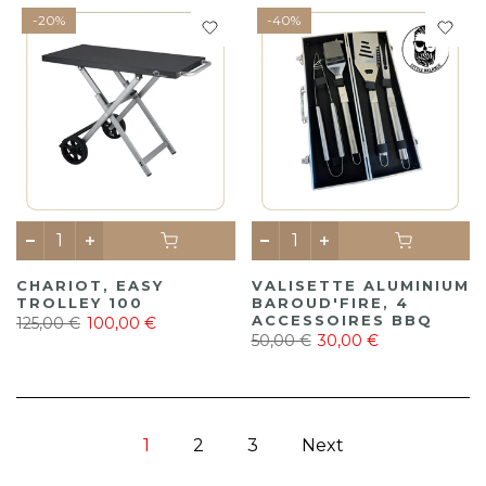
-20%
-40%
CHARIOT, EASY
VALISETTE ALUMINIUM
TROLLEY 100
BAROUD'FIRE, 4
ACCESSOIRES BBQ
125,00 €
100,00 €
50,00 €
30,00 €
1
2
3
Next