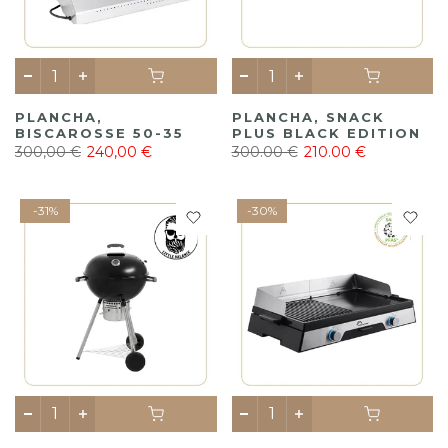
PLANCHA,
PLANCHA, SNACK
BISCAROSSE 50-35
PLUS BLACK EDITION
300,00 €
240,00 €
300.00 €
210.00 €
-31%
-30%