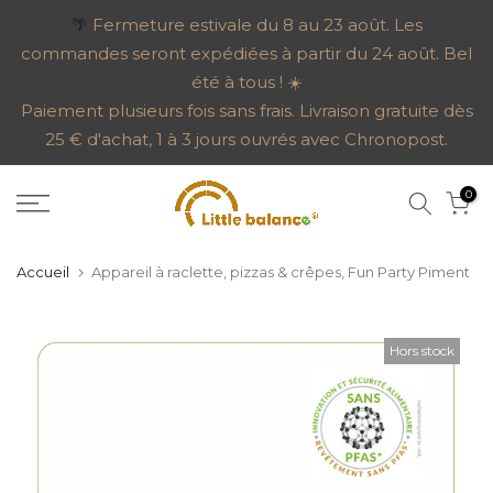
Aller
🌴
Fermeture estivale du 8 au 23 août. Les
commandes seront expédiées à partir du 24 août. Bel
au
été à tous ! ☀️
contenu
Paiement plusieurs fois sans frais. Livraison gratuite dès
25 € d'achat, 1 à 3 jours ouvrés avec Chronopost.
0
Accueil
Appareil à raclette, pizzas & crêpes, Fun Party Piment
Hors stock