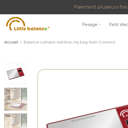
Aller
Paiement plusieurs fois 
au
contenu
Pesage
Petit éle
Accueil
Balance culinaire nutritive, My Easy Nutri-Connect