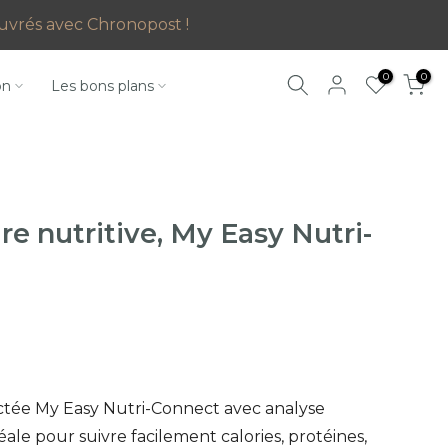
 ouvrés avec Chronopost !
0
0
on
Les bons plans
re nutritive, My Easy Nutri-
ctée My Easy Nutri-Connect avec analyse
éale pour suivre facilement calories, protéines,