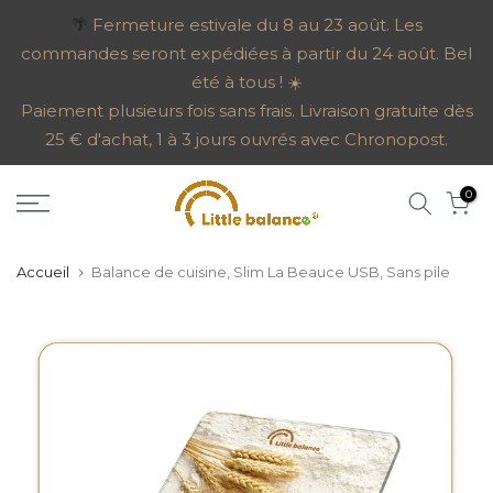
Aller
🌴
Fermeture estivale du 8 au 23 août. Les
commandes seront expédiées à partir du 24 août. Bel
au
été à tous ! ☀️
contenu
Paiement plusieurs fois sans frais. Livraison gratuite dès
25 € d'achat, 1 à 3 jours ouvrés avec Chronopost.
0
Accueil
Balance de cuisine, Slim La Beauce USB, Sans pile