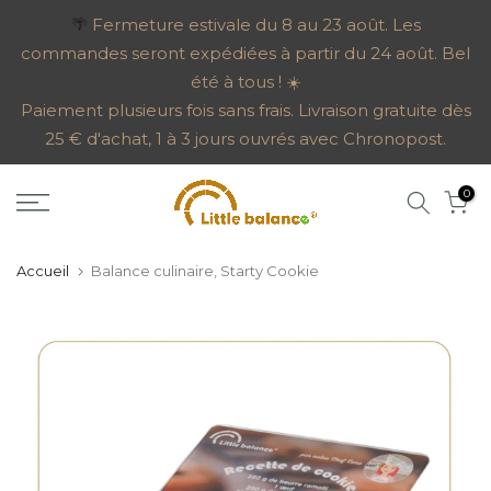
Aller
🌴
Fermeture estivale du 8 au 23 août. Les
commandes seront expédiées à partir du 24 août. Bel
au
été à tous ! ☀️
contenu
Paiement plusieurs fois sans frais. Livraison gratuite dès
25 € d'achat, 1 à 3 jours ouvrés avec Chronopost.
0
Accueil
Balance culinaire, Starty Cookie