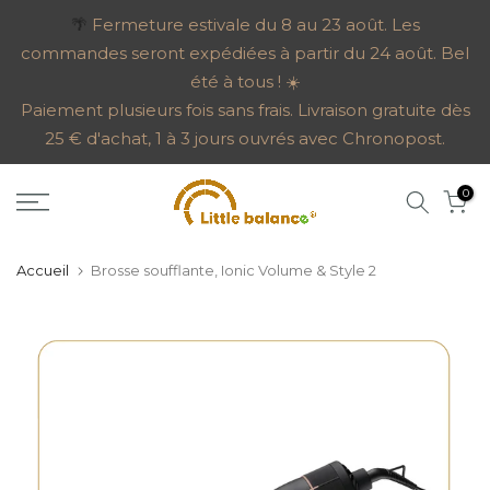
Aller
🌴
Fermeture estivale du 8 au 23 août. Les
commandes seront expédiées à partir du 24 août. Bel
au
été à tous ! ☀️
contenu
Paiement plusieurs fois sans frais. Livraison gratuite dès
25 € d'achat, 1 à 3 jours ouvrés avec Chronopost.
0
Accueil
Brosse soufflante, Ionic Volume & Style 2