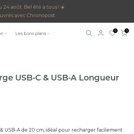
4 août. Bel été à tous ! ☀️
s ouvrés avec Chronopost.
0
0
on
Les bons plans
arge USB-C & USB-A Longueur
& USB-A de 20 cm, idéal pour recharger facilement