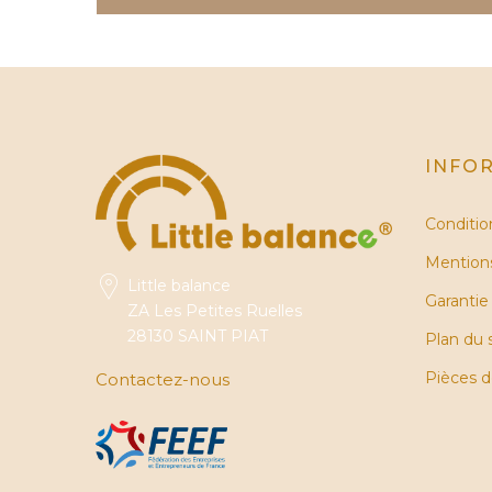
INFO
Conditio
Mentions
Little balance
Garantie
ZA Les Petites Ruelles
28130 SAINT PIAT
Plan du 
Pièces 
Contactez-nous