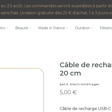
au 23 août. Les commandes seront expédiées à partir du 2
sans frais. Livraison gratuite dès 25 € d'achat, 1 à 3 jour
ctro
Beauté
Made in France
Outdoor
Filtrati
Câble de rech
20 cm
petit électroménager
5,00 €
Câble de recharge USB-C 