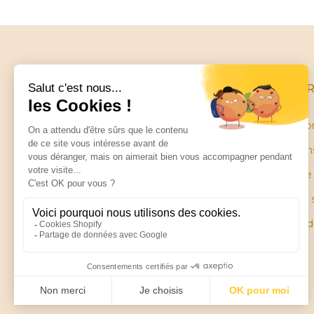
INFO
Conditio
Mentions
Little balance
Garantie
ZA Les Petites Ruelles
28130 SAINT PIAT
Plan du 
Pièces 
Contactez-nous