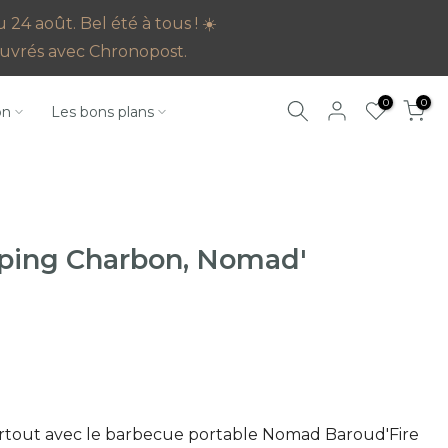
4 août. Bel été à tous ! ☀️
s ouvrés avec Chronopost.
0
0
on
Les bons plans
ping Charbon, Nomad'
artout avec le barbecue portable Nomad Baroud'Fire