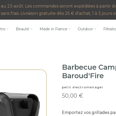
au 23 août. Les commandes seront expédiées à partir du 2
sans frais. Livraison gratuite dès 25 € d'achat, 1 à 3 jour
ctro
Beauté
Made in France
Outdoor
Filtrati
Barbecue Cam
Baroud'Fire
petit électroménager
50,00 €
Emportez vos grillades p