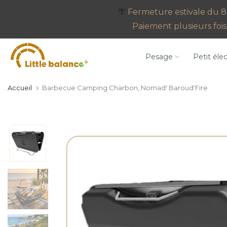
Aller
🌴
Fermeture estivale du 8 
au
Paiement plusieurs fois 
contenu
Pesage
Petit éle
Accueil
Barbecue Camping Charbon, Nomad' Baroud'Fire