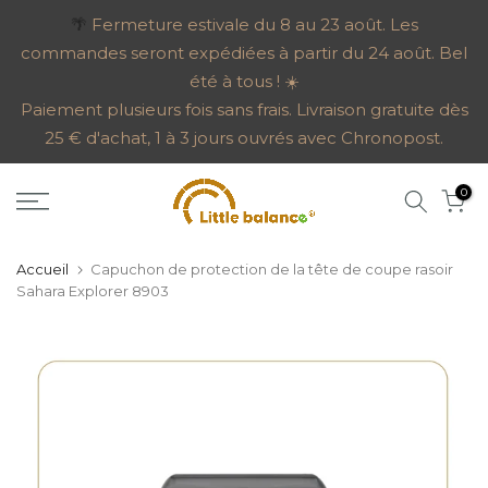
Aller
🌴
Fermeture estivale du 8 au 23 août. Les
commandes seront expédiées à partir du 24 août. Bel
au
été à tous ! ☀️
contenu
Paiement plusieurs fois sans frais. Livraison gratuite dès
25 € d'achat, 1 à 3 jours ouvrés avec Chronopost.
0
Accueil
Capuchon de protection de la tête de coupe rasoir
Sahara Explorer 8903