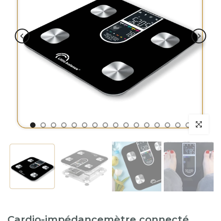
Cardio-impédancemètre connecté,