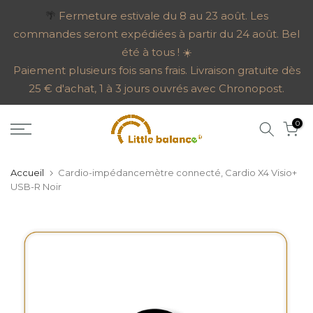
Aller
🌴
Fermeture estivale du 8 au 23 août. Les
commandes seront expédiées à partir du 24 août. Bel
au
été à tous ! ☀️
contenu
Paiement plusieurs fois sans frais. Livraison gratuite dès
25 € d'achat, 1 à 3 jours ouvrés avec Chronopost.
0
Accueil
Cardio-impédancemètre connecté, Cardio X4 Visio+
USB-R Noir