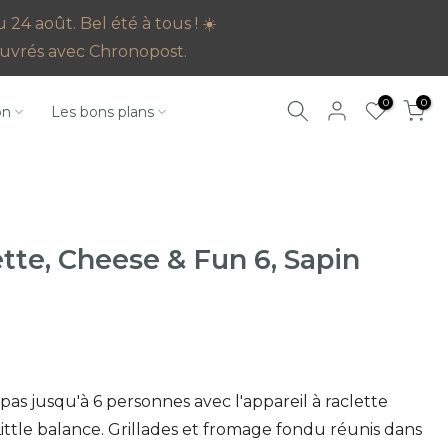
4 août. Bel été à tous ! ☀️
s ouvrés avec Chronopost.
0
0
on
Les bons plans
ette, Cheese & Fun 6, Sapin
as jusqu'à 6 personnes avec l'appareil à raclette
ittle balance. Grillades et fromage fondu réunis dans