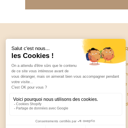
INFO
Conditio
Mentions
Little balance
Garantie
ZA Les Petites Ruelles
28130 SAINT PIAT
Plan du 
Pièces 
Contactez-nous