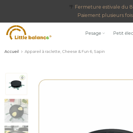
Aller
🌴
Fermeture estivale du 8 
au
Paiement plusieurs fois 
contenu
Pesage
Petit éle
Accueil
Appareil à raclette, Cheese & Fun 6, Sapin