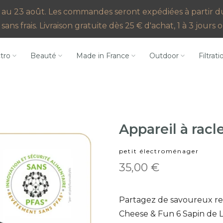
au 23 août. Les commandes seront expédiées à partir du 2
sans frais. Livraison gratuite dès 25 € d'achat, 1 à 3 jour
ctro
Beauté
Made in France
Outdoor
Filtrati
Appareil à racl
petit électroménager
35,00 €
Partagez de savoureux rep
Cheese & Fun 6 Sapin de L