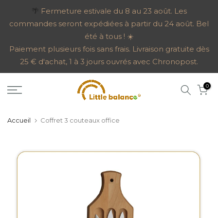
Aller
🌴
Fermeture estivale du 8 au 23 août. Les
commandes seront expédiées à partir du 24 août. Bel
au
été à tous ! ☀️
contenu
Paiement plusieurs fois sans frais. Livraison gratuite dès
25 € d'achat, 1 à 3 jours ouvrés avec Chronopost.
0
Accueil
Coffret 3 couteaux office