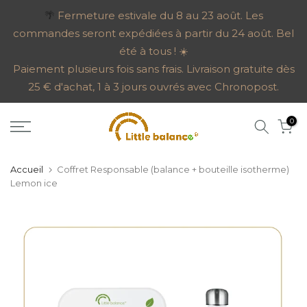
Aller
🌴
Fermeture estivale du 8 au 23 août. Les
commandes seront expédiées à partir du 24 août. Bel
au
été à tous ! ☀️
contenu
Paiement plusieurs fois sans frais. Livraison gratuite dès
25 € d'achat, 1 à 3 jours ouvrés avec Chronopost.
0
Accueil
Coffret Responsable (balance + bouteille isotherme)
Lemon ice