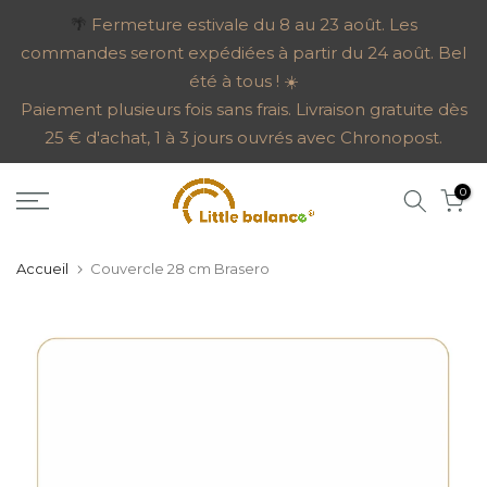
Aller
🌴
Fermeture estivale du 8 au 23 août. Les
commandes seront expédiées à partir du 24 août. Bel
au
été à tous ! ☀️
contenu
Paiement plusieurs fois sans frais. Livraison gratuite dès
25 € d'achat, 1 à 3 jours ouvrés avec Chronopost.
0
Accueil
Couvercle 28 cm Brasero