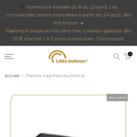
Aller
🌴
Fermeture estivale du 8 au 23 août. Les
commandes seront expédiées à partir du 24 août. Bel
au
été à tous ! ☀️
contenu
Paiement plusieurs fois sans frais. Livraison gratuite dès
25 € d'achat, 1 à 3 jours ouvrés avec Chronopost.
0
Accueil
Plancha, Easy Plancha 2400 XL
Hors stock