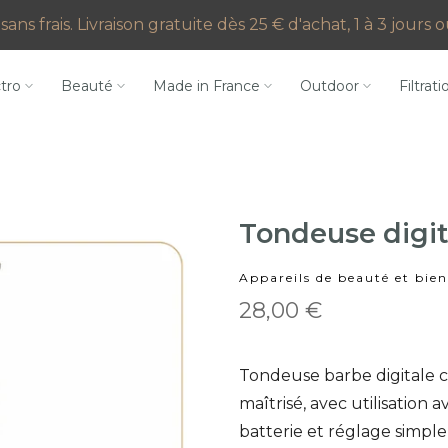
sans frais. Livraison gratuite dès 25 € d'achat, 1 à 3 jours
ctro
Beauté
Made in France
Outdoor
Filtrati
Tondeuse digit
Appareils de beauté et bien
28,00 €
Tondeuse barbe digitale c
maîtrisé, avec utilisation 
batterie et réglage simple 