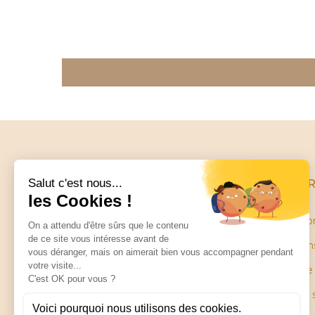
INFO
Conditio
Mentions
Little balance
Garantie
ZA Les Petites Ruelles
28130 SAINT PIAT
Plan du 