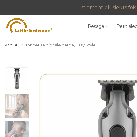
Aller
Paiement plusieurs fois 
au
contenu
Pesage
Petit éle
Accueil
Tondeuse digitale barbe, Easy Style