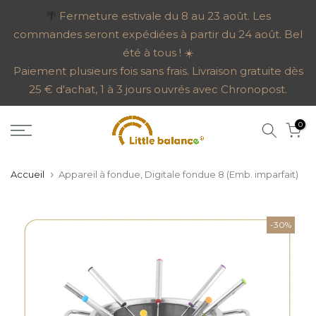
Aller
🌴
Fermeture estivale du 8 au 23 août. Les
commandes seront expédiées à partir du 24 août. Bel
au
été à tous ! ☀️
contenu
Paiement plusieurs fois sans frais. Livraison gratuite dès
25 € d'achat, 1 à 3 jours ouvrés avec Chronopost.
0
Accueil
Appareil à fondue, Digitale fondue 8 (Emb. imparfait)
-30%