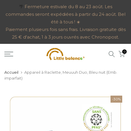
Aller
🌴
Fermeture estivale du 8 au 23 août. Les
commandes seront expédiées à partir du 24 août. Bel
au
été à tous ! ☀️
contenu
Paiement plusieurs fois sans frais. Livraison gratuite dès
25 € d'achat, 1 à 3 jours ouvrés avec Chronopost.
0
Accueil
Appareil à Raclette, Meuuuh Duo, Bleu nuit (Emb.
imparfait)
-30%