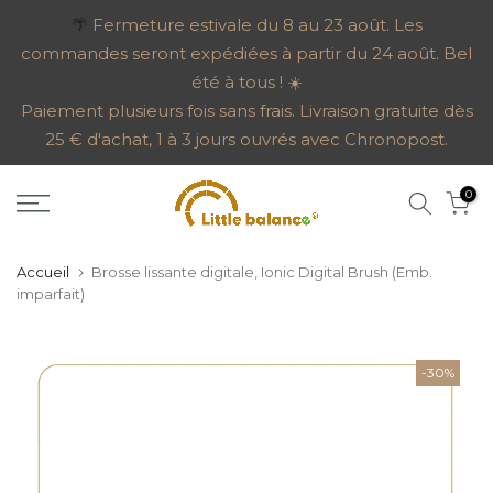
Aller
🌴
Fermeture estivale du 8 au 23 août. Les
commandes seront expédiées à partir du 24 août. Bel
au
été à tous ! ☀️
contenu
Paiement plusieurs fois sans frais. Livraison gratuite dès
25 € d'achat, 1 à 3 jours ouvrés avec Chronopost.
0
Accueil
Brosse lissante digitale, Ionic Digital Brush (Emb.
imparfait)
-30%