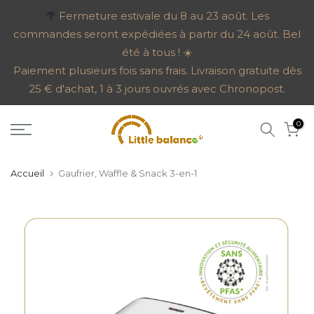
Aller
🌴
Fermeture estivale du 8 au 23 août. Les
commandes seront expédiées à partir du 24 août. Bel
au
été à tous ! ☀️
contenu
Paiement plusieurs fois sans frais. Livraison gratuite dès
25 € d'achat, 1 à 3 jours ouvrés avec Chronopost.
0
Accueil
Gaufrier, Waffle & Snack 3-en-1