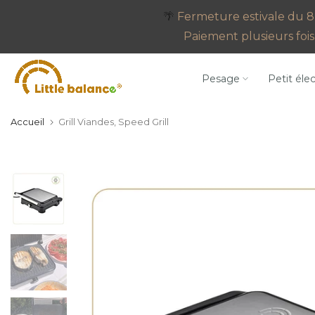
Aller
🌴
Fermeture estivale du 8 
au
Paiement plusieurs fois 
contenu
Pesage
Petit éle
Accueil
Grill Viandes, Speed Grill