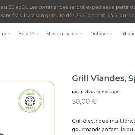
au 23 août. Les commandes seront expédiées à partir du 2
sans frais. Livraison gratuite dès 25 € d'achat, 1 à 3 jour
ctro
Beauté
Made in France
Outdoor
Filtrati
Grill Viandes, S
petit électroménager
50,00 €
Grill électrique multifonc
gourmands en famille ou en