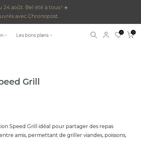
4 août. Bel été à tous ! ☀️
s ouvrés avec Chronopost.
0
0
on
Les bons plans
peed Grill
tion Speed Grill idéal pour partager des repas
tre amis, permettant de griller viandes, poissons,