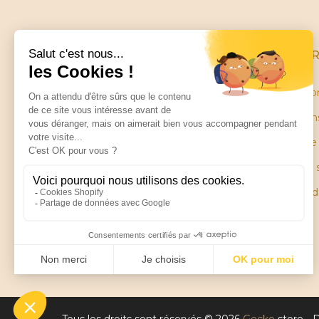
INFO
Conditio
Mentions
Little balance
Garantie
ZA Les Petites Ruelles
28130 SAINT PIAT
Plan du 
Pièces 
Contactez-nous