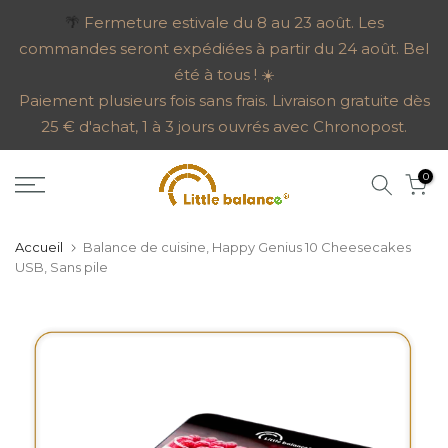
Aller
🌴
Fermeture estivale du 8 au 23 août. Les
commandes seront expédiées à partir du 24 août. Bel
au
été à tous ! ☀️
contenu
Paiement plusieurs fois sans frais. Livraison gratuite dès
25 € d'achat, 1 à 3 jours ouvrés avec Chronopost.
0
Accueil
Balance de cuisine, Happy Genius 10 Cheesecakes
USB, Sans pile