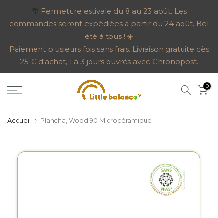
Aller
🌴
Fermeture estivale du 8 au 23 août. Les
commandes seront expédiées à partir du 24 août. Bel
au
été à tous ! ☀️
contenu
Paiement plusieurs fois sans frais. Livraison gratuite dès
25 € d'achat, 1 à 3 jours ouvrés avec Chronopost.
0
Accueil
Plancha, Wood 90 Microcéramique