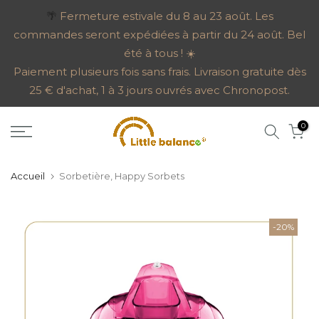
Aller
🌴
Fermeture estivale du 8 au 23 août. Les
commandes seront expédiées à partir du 24 août. Bel
au
été à tous ! ☀️
contenu
Paiement plusieurs fois sans frais. Livraison gratuite dès
25 € d'achat, 1 à 3 jours ouvrés avec Chronopost.
0
Accueil
Sorbetière, Happy Sorbets
-20%