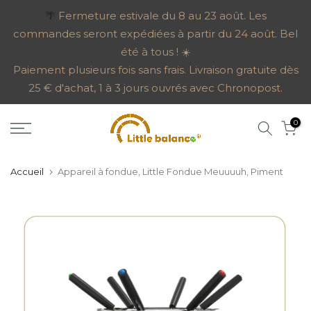
Aller
🌴
Fermeture estivale du 8 au 23 août. Les
commandes seront expédiées à partir du 24 août. Bel
au
été à tous ! ☀️
contenu
Paiement plusieurs fois sans frais. Livraison gratuite dès
25 € d'achat, 1 à 3 jours ouvrés avec Chronopost.
0
Accueil
Appareil à fondue, Little Fondue Meuuuuh, Piment