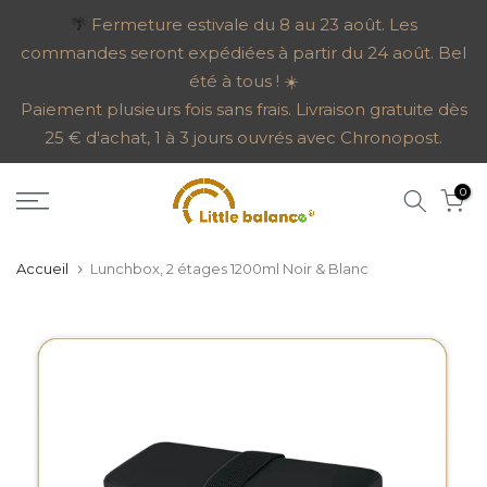
Aller
🌴
Fermeture estivale du 8 au 23 août. Les
commandes seront expédiées à partir du 24 août. Bel
au
été à tous ! ☀️
contenu
Paiement plusieurs fois sans frais. Livraison gratuite dès
25 € d'achat, 1 à 3 jours ouvrés avec Chronopost.
0
Accueil
Lunchbox, 2 étages 1200ml Noir & Blanc