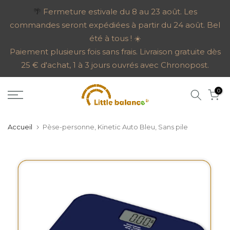
Aller
🌴
Fermeture estivale du 8 au 23 août. Les
commandes seront expédiées à partir du 24 août. Bel
au
été à tous ! ☀️
contenu
Paiement plusieurs fois sans frais. Livraison gratuite dès
25 € d'achat, 1 à 3 jours ouvrés avec Chronopost.
0
Accueil
Pèse-personne, Kinetic Auto Bleu, Sans pile