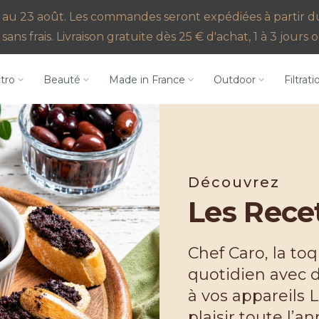
au 23 août. Les commandes seront expédiées à partir du 2
sans frais. Livraison gratuite dès 25 € d'achat, 1 à 3 jour
ctro
Beauté
Made in France
Outdoor
Filtrati
Découvrez
Les Recet
Chef Caro, la to
quotidien avec 
à vos appareils L
plaisir toute l’an