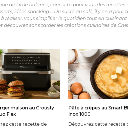
que de Little balance, concocte pour vous des recettes
sserts, idées snacking…. Du sucré au salé, il y en a pour 
 à réaliser, vous simplifier le quotidien tout en cuisinant
t découvrez sans tarder les créations culinaires de Chef 
ger maison au Crousty
Pâte à crêpes au Smart B
uo Flex
Inox 1000
ez cette recette de
Découvrez cette recette 