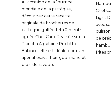
À l'occasion de la Journée
éparer
Hamburg
mondiale de la pastèque,
pour
Chef Ca
découvrez cette recette
Light D
originale de brochettes de
avec sé
pastèque grillée, feta & menthe
cuisson
signée Chef Caro. Réalisée sur la
de pré
Plancha Aquitaine Pro Little
hambur
Balance, elle est idéale pour un
frites c
apéritif estival frais, gourmand et
plein de saveurs.