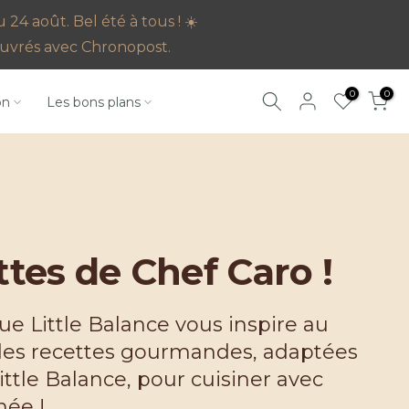
4 août. Bel été à tous ! ☀️
s ouvrés avec Chronopost.
0
0
on
Les bons plans
tes de Chef Caro !
que Little Balance vous inspire au
des recettes gourmandes, adaptées
ittle Balance, pour cuisiner avec
née !