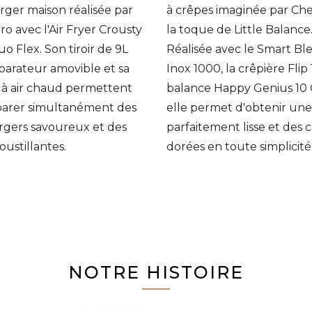
er maison réalisée par
à crêpes imaginée par Che
ro avec l'Air Fryer Crousty
la toque de Little Balance
uo Flex. Son tiroir de 9L
Réalisée avec le Smart Bl
parateur amovible et sa
Inox 1000, la crêpière Flip 1
 à air chaud permettent
balance Happy Genius 10 
parer simultanément des
elle permet d'obtenir une
gers savoureux et des
parfaitement lisse et des 
roustillantes.
dorées en toute simplicité
NOTRE HISTOIRE