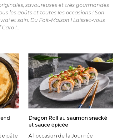
 originales, savoureuses et très gourmandes
tous les goûts et toutes les occasions ! Son
 vrai et sain. Du Fait-Maison ! Laissez-vous
Caro !...
lend
Dragon Roll au saumon snacké
et sauce épicée
de pâte
À l'occasion de la Journée