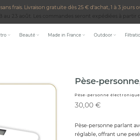
sans frais. Livraison gratuite dès 25 € d'achat, 1 à 3 jours
8 au 23 août. Les commandes seront expédiées à partir du
ctro
Beauté
Made in France
Outdoor
Filtrati
Pèse-personne,
Pèse-personne électronique
30,00 €
Pèse-personne parlant av
réglable, offrant une pesé