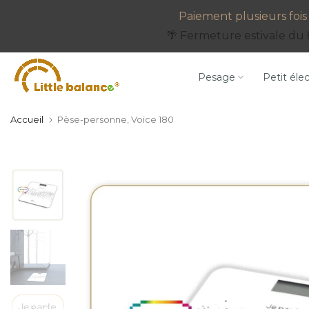
Aller
Paiement plusieurs fois 
au
🌴 Fermeture estivale du 
contenu
Pesage
Petit éle
Accueil
Pèse-personne, Voice 180