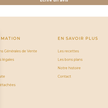
Écrire un avis
RMATION
EN SAVOIR PLUS
ns Générales de Vente
Les recettes
 légales
Les bons plans
Notre histoire
site
Contact
détachées