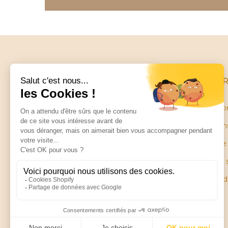
INFO
Conditio
Mentions
Little balance
Garantie
ZA Les Petites Ruelles
28130 SAINT PIAT
Plan du 
Pièces 
Contactez-nous