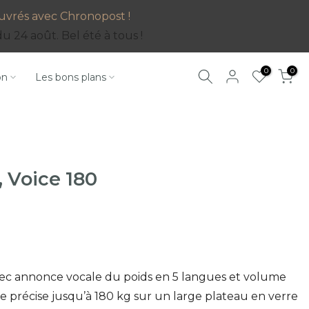
 ouvrés avec Chronopost !
 24 août. Bel été à tous !
0
0
on
Les bons plans
 Voice 180
ec annonce vocale du poids en 5 langues et volume
e précise jusqu’à 180 kg sur un large plateau en verre