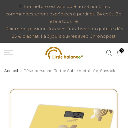
Aller
🌴
Fermeture estivale du 8 au 23 août. Les
commandes seront expédiées à partir du 24 août. Bel
au
été à tous ! ☀️
contenu
Paiement plusieurs fois sans frais. Livraison gratuite dès
25 € d'achat, 1 à 3 jours ouvrés avec Chronopost.
0
Accueil
Pèse-personne, Tortue Sable métallisée, Sans pile