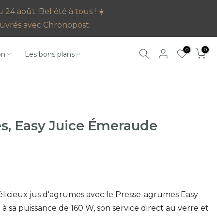
4 août. Bel été à tous ! ☀️
s ouvrés avec Chronopost.
0
0
on
Les bons plans
s, Easy Juice Émeraude
licieux jus d'agrumes avec le Presse-agrumes Easy
 à sa puissance de 160 W, son service direct au verre et