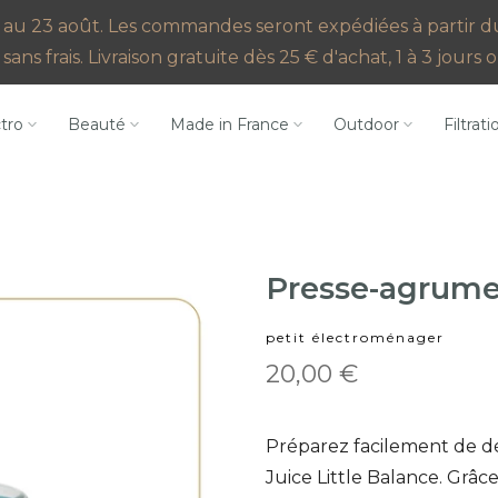
au 23 août. Les commandes seront expédiées à partir du 2
sans frais. Livraison gratuite dès 25 € d'achat, 1 à 3 jour
ctro
Beauté
Made in France
Outdoor
Filtrati
Presse-agrume
petit électroménager
20,00 €
Préparez facilement de dé
Juice Little Balance. Grâce