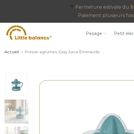
Aller
🌴
Fermeture estivale du 8 
au
Paiement plusieurs fois 
contenu
Pesage
Petit éle
Accueil
Presse-agrumes, Easy Juice Émeraude