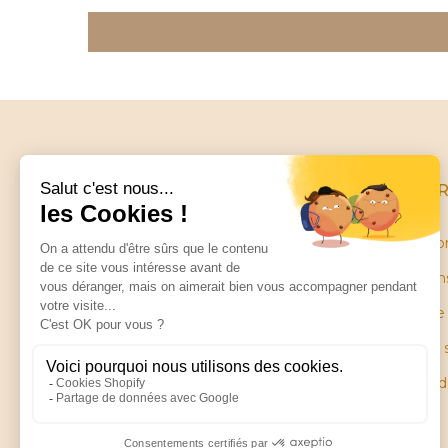
INFO
Conditio
Mentions
Little balance
Garantie
ZA Les Petites Ruelles
28130 SAINT PIAT
Plan du 
Pièces 
Contactez-nous