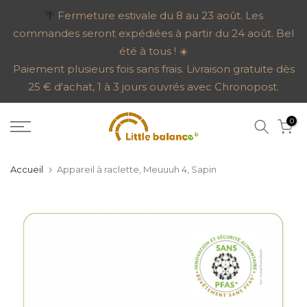
Aller
🌴
Fermeture estivale du 8 au 23 août. Les
commandes seront expédiées à partir du 24 août. Bel
au
été à tous ! ☀️
contenu
Paiement plusieurs fois sans frais. Livraison gratuite dès
25 € d'achat, 1 à 3 jours ouvrés avec Chronopost.
0
Accueil
Appareil à raclette, Meuuuh 4, Sapin