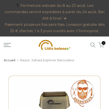
Aller
🌴
Fermeture estivale du 8 au 23 août. Les
commandes seront expédiées à partir du 24 août. Bel
au
été à tous ! ☀️
contenu
Paiement plusieurs fois sans frais. Livraison gratuite dès
25 € d'achat, 1 à 3 jours ouvrés avec Chronopost.
0
Accueil
Rasoir, Sahara Explorer Baroudeur