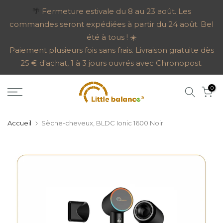
Aller
🌴
Fermeture estivale du 8 au 23 août. Les
commandes seront expédiées à partir du 24 août. Bel
au
été à tous ! ☀️
contenu
Paiement plusieurs fois sans frais. Livraison gratuite dès
25 € d'achat, 1 à 3 jours ouvrés avec Chronopost.
0
Accueil
Sèche-cheveux, BLDC Ionic 1600 Noir