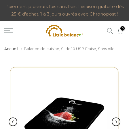
Aller
Paiement plusieurs fois sans frais. Livraison gratuite dès
25 € d'achat, 1 à 3 jours ouvrés avec Chronopost !
au
contenu
0
Accueil
Balance de cuisine, Slide 10 USB Fraise, Sans pile