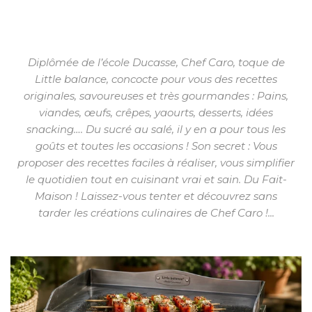
Diplômée de l’école Ducasse, Chef Caro, toque de
Little balance, concocte pour vous des recettes
originales, savoureuses et très gourmandes : Pains,
viandes, œufs, crêpes, yaourts, desserts, idées
snacking…. Du sucré au salé, il y en a pour tous les
goûts et toutes les occasions ! Son secret : Vous
proposer des recettes faciles à réaliser, vous simplifier
le quotidien tout en cuisinant vrai et sain. Du Fait-
Maison ! Laissez-vous tenter et découvrez sans
tarder les créations culinaires de Chef Caro !...