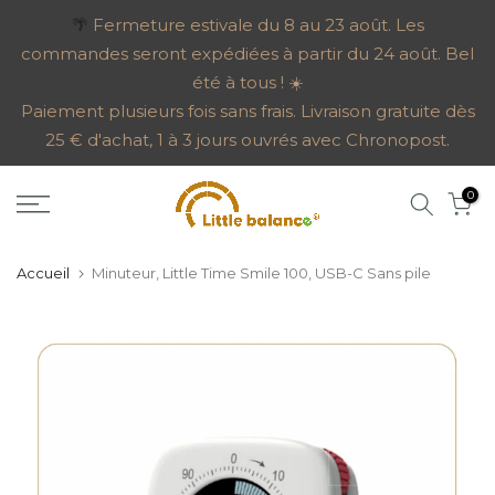
Aller
🌴
Fermeture estivale du 8 au 23 août. Les
commandes seront expédiées à partir du 24 août. Bel
au
été à tous ! ☀️
contenu
Paiement plusieurs fois sans frais. Livraison gratuite dès
25 € d'achat, 1 à 3 jours ouvrés avec Chronopost.
0
Accueil
Minuteur, Little Time Smile 100, USB-C Sans pile