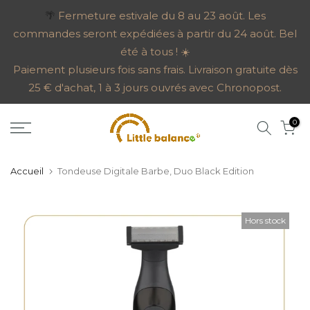
Aller
🌴
Fermeture estivale du 8 au 23 août. Les
commandes seront expédiées à partir du 24 août. Bel
au
été à tous ! ☀️
contenu
Paiement plusieurs fois sans frais. Livraison gratuite dès
25 € d'achat, 1 à 3 jours ouvrés avec Chronopost.
0
Accueil
Tondeuse Digitale Barbe, Duo Black Edition
Hors stock