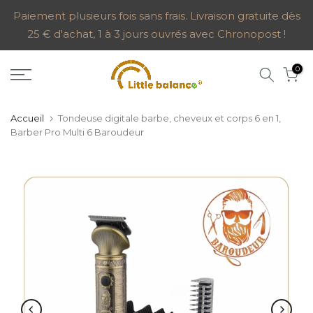
Aller
Paiement plusieurs fois sans frais. Livraison gratuite dès
25 € d'achat, 1 à 3 jours ouvrés avec Chronopost !
au
contenu
0
Accueil
Tondeuse digitale barbe, cheveux et corps 6 en 1,
Barber Pro Multi 6 Baroudeur