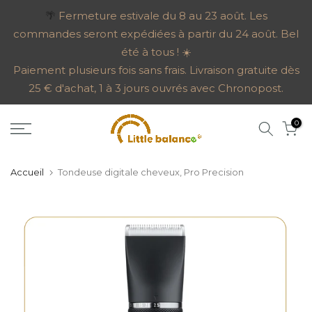
Aller
🌴
Fermeture estivale du 8 au 23 août. Les
commandes seront expédiées à partir du 24 août. Bel
au
été à tous ! ☀️
contenu
Paiement plusieurs fois sans frais. Livraison gratuite dès
25 € d'achat, 1 à 3 jours ouvrés avec Chronopost.
0
Accueil
Tondeuse digitale cheveux, Pro Precision