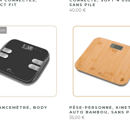
R CONNECTÉS,
CONNECTÉ, SOFT 4 US
CT FIT
SANS PILE
40,00 €
tock
ANCEMÈTRE, BODY
PÈSE-PERSONNE, KINE
AUTO BAMBOU, SANS P
35,00 €