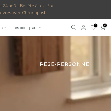
4 août. Bel été à tous ! ☀️
s ouvrés avec Chronopost.
0
0
on
Les bons plans
PESE-PERSONNE