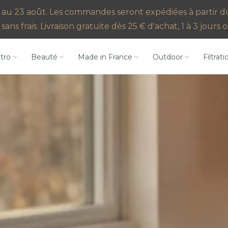
au 23 août. Les commandes seront expédiées à partir du 2
sans frais. Livraison gratuite dès 25 € d'achat, 1 à 3 jour
ctro
Beauté
Made in France
Outdoor
Filtrati