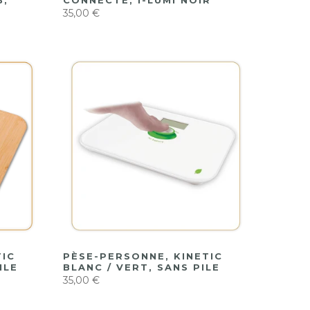
B,
CONNECTÉ, I-LUMI NOIR
35,00 €
TIC
PÈSE-PERSONNE, KINETIC
ILE
BLANC / VERT, SANS PILE
35,00 €