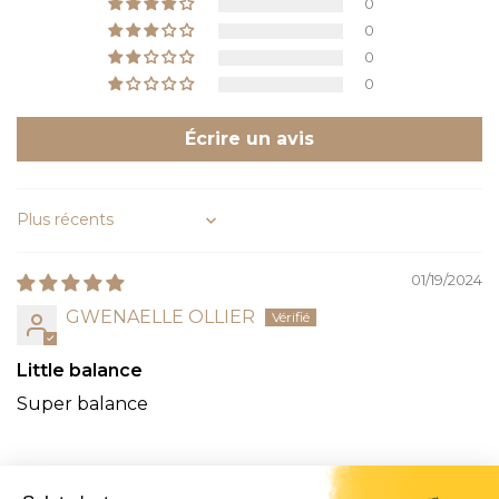
0
0
0
0
Écrire un avis
Sort by
01/19/2024
GWENAELLE OLLIER
Little balance
Super balance