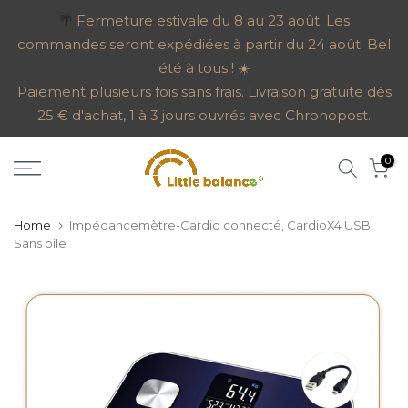
Go
🌴
Fermeture estivale du 8 au 23 août. Les
commandes seront expédiées à partir du 24 août. Bel
to
été à tous ! ☀️
content
Paiement plusieurs fois sans frais. Livraison gratuite dès
25 € d'achat, 1 à 3 jours ouvrés avec Chronopost.
0
Home
Impédancemètre-Cardio connecté, CardioX4 USB,
Sans pile