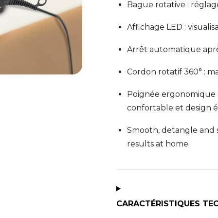
Bague rotative : réglage
Affichage LED : visualis
Arrêt automatique aprè
Cordon rotatif 360° : m
Poignée ergonomique ave
confortable et design é
Smooth, detangle and sh
results at home.
CARACTÉRISTIQUES TE