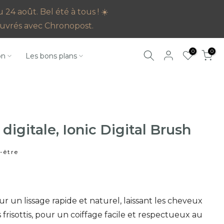
4 août. Bel été à tous ! ☀️
s ouvrés avec Chronopost.
0
0
on
Les bons plans
 digitale, Ionic Digital Brush
-être
r un lissage rapide et naturel, laissant les cheveux
ns frisottis, pour un coiffage facile et respectueux au