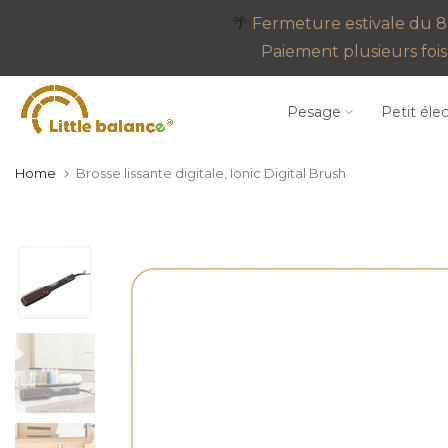
Go
🌴
Fermeture estivale du 8 
to
Paiement plusieurs fois 
content
Pesage
Petit éle
Home
Brosse lissante digitale, Ionic Digital Brush