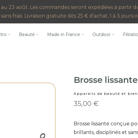
au 23 août. Les commandes seront expédiées à partir du 2
sans frais. Livraison gratuite dès 25 € d'achat, 1 à 3 jour
ctro
Beauté
Made in France
Outdoor
Filtrati
Brosse lissante
Appareils de beauté et bien
35,00 €
Brosse lissante conçue pou
brillants, disciplinés et sa